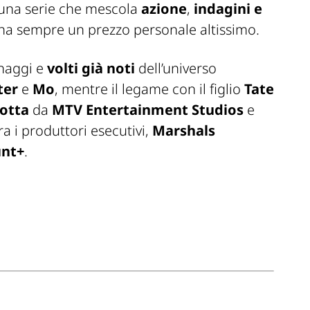
è una serie che mescola
azione
,
indagini e
a ha sempre un prezzo personale altissimo.
naggi e
volti già noti
dell’universo
ter
e
Mo
, mentre il legame con il figlio
Tate
otta
da
MTV Entertainment Studios
e
ra i produttori esecutivi,
Marshals
nt+
.