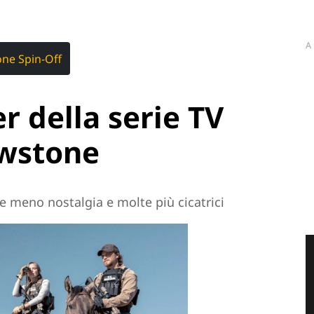
A
one Spin-Off
er della serie TV
owstone
 meno nostalgia e molte più cicatrici