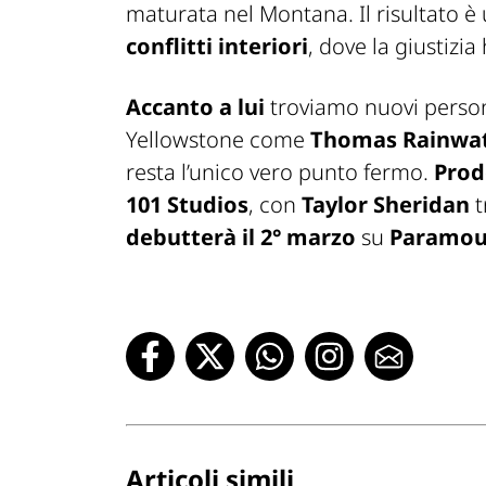
maturata nel Montana. Il risultato 
conflitti interiori
, dove la giustizi
Accanto a lui
troviamo nuovi perso
Yellowstone
come
Thomas Rainwa
resta l’unico vero punto fermo.
Prod
101 Studios
, con
Taylor Sheridan
t
debutterà il 2° marzo
su
Paramou
Articoli simili