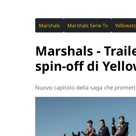
Marshals
Marshals Serie Tv
Yellowst
Marshals - Trail
spin-off di Yell
Nuovo capitolo della saga che promette