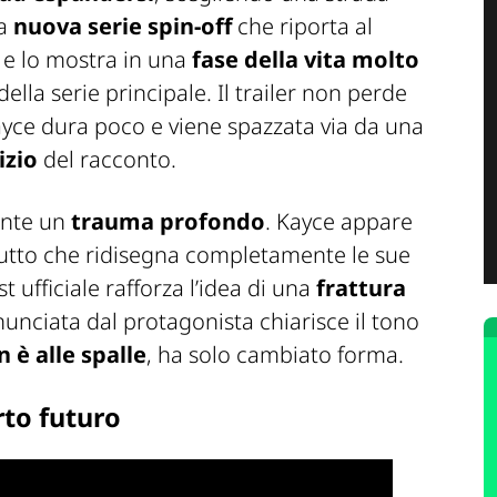
la
nuova serie spin-off
che riporta al
 e lo mostra in una
fase della vita molto
della serie principale. Il trailer non perde
ayce dura poco e viene spazzata via da una
izio
del racconto.
nte un
trauma profondo
. Kayce appare
 lutto che ridisegna completamente le sue
t ufficiale rafforza l’idea di una
frattura
unciata dal protagonista chiarisce il tono
 è alle spalle
, ha solo cambiato forma.
rto futuro