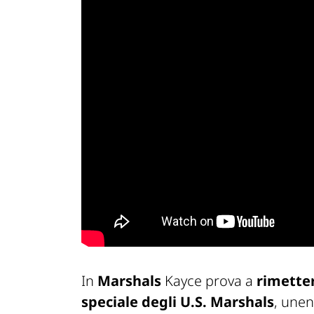
In
Marshals
Kayce prova a
rimetter
speciale degli U.S. Marshals
, unen