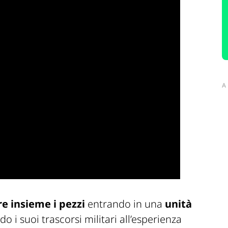
A
e insieme i pezzi
entrando in una
unità
do i suoi trascorsi militari all’esperienza