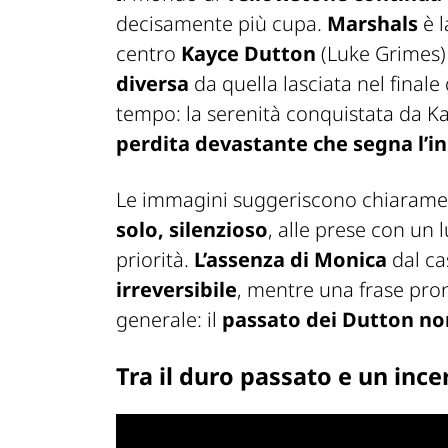
decisamente più cupa.
Marshals
è 
centro
Kayce Dutton
(Luke Grimes)
diversa
da quella lasciata nel finale 
tempo: la serenità conquistata da K
perdita devastante che segna l’in
Le immagini suggeriscono chiarame
solo, silenzioso
, alle prese con un
priorità.
L’assenza di
Monica
dal cas
irreversibile
, mentre una frase pron
generale: il
passato dei Dutton non
Tra il duro passato e un ince