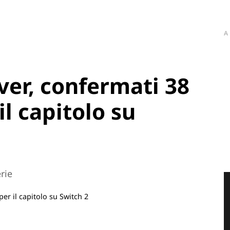
A
ver, confermati 38
l capitolo su
erie