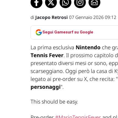
di
Jacopo Retrosi
07 Gennaio 2026 09:12
Segui Gamesurf su Google
La prima esclusiva
Nintendo
che gra
Tennis Fever
. Il prossimo capitolo 
presentato diversi mesi or sono, epp
scarseggiano. Oggi però la casa di
legato ai pre-order su X, che recita: "
personaggi
".
This should be easy.
Pre-order
#MarioTennisFever
and pla