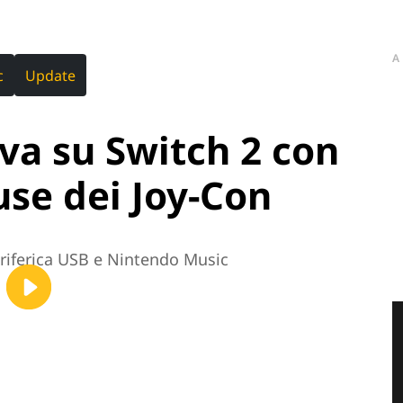
A
c
Update
iva su Switch 2 con
se dei Joy-Con
eriferica USB e Nintendo Music