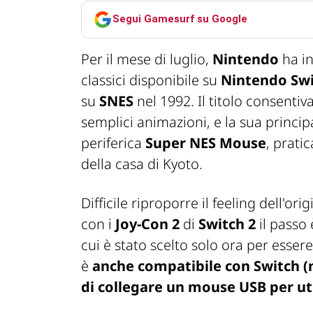
Segui Gamesurf su Google
Per il mese di luglio,
Nintendo
ha i
classici disponibile su
Nintendo Swi
su
SNES
nel 1992. Il titolo consentiva
semplici animazioni, e la sua principal
periferica
Super NES Mouse
, prati
della casa di Kyoto.
Difficile riproporre il feeling dell'or
con i
Joy-Con 2
di
Switch 2
il passo 
cui è stato scelto solo ora per esser
è
anche compatibile con Switch (n
di collegare un mouse USB per uti