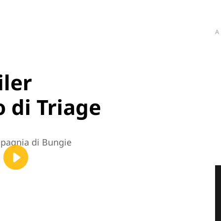
A
iler
 di Triage
mpagnia di Bungie