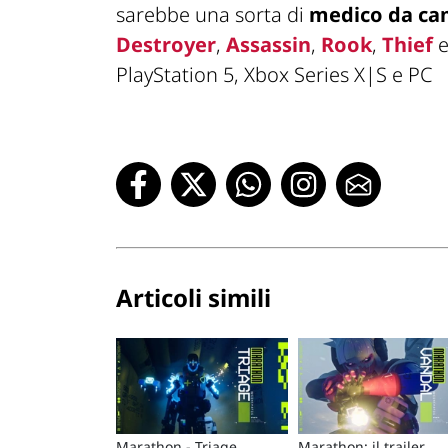
sarebbe una sorta di
medico da c
Destroyer
,
Assassin
,
Rook
,
Thief
PlayStation 5, Xbox Series X|S e PC
Articoli simili
Marathon - Triage
Marathon: il trailer