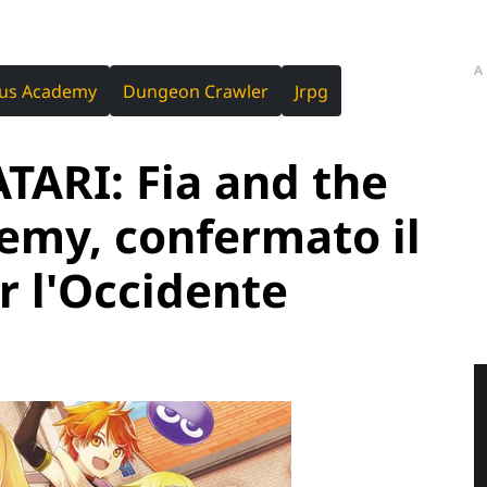
A
us Academy
Dungeon Crawler
Jrpg
RI: Fia and the
my, confermato il
r l'Occidente