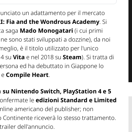
unciato un adattamento per il mercato
 Fia and the Wondrous Academy
. Si
ica saga
Mado Monogatari
(i cui primi
e ne sono stati sviluppati a dozzine), da noi
eglio, è il titolo utilizzato per l'unico
14 su
Vita
e nel 2018 su
Steam
). Si tratta di
ersona ed ha debuttato in Giappone lo
g
e
Compile Heart
.
à
su Nintendo Switch, PlayStation 4 e 5
 confermate le
edizioni Standard e Limited
 online americano del publisher; non
 Continente riceverà lo stesso trattamento.
 trailer dell'annuncio.