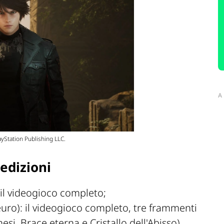
A
ayStation Publishing LLC.
 edizioni
 il videogioco completo;
uro): il videogioco completo, tre frammenti
si, Brace eterna e Cristallo dell'Abisso),