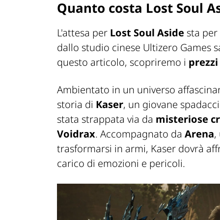
Quanto costa Lost Soul A
L'attesa per
Lost Soul Aside
sta per 
dallo studio cinese Ultizero Games s
questo articolo, scopriremo i
prezzi
Ambientato in un universo affascina
storia di
Kaser
, un giovane spadaccin
stata strappata via da
misteriose
c
Voidrax
. Accompagnato da
Arena
,
trasformarsi in armi, Kaser dovrà aff
carico di emozioni e pericoli.