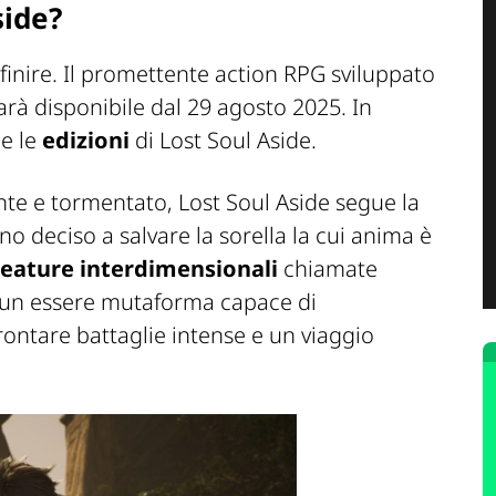
side?
finire. Il promettente action RPG sviluppato
arà disponibile dal 29 agosto 2025. In
e le
edizioni
di Lost Soul Aside.
nte e tormentato, Lost Soul Aside segue la
o deciso a salvare la sorella la cui anima è
reature
interdimensionali
chiamate
 un essere mutaforma capace di
rontare battaglie intense e un viaggio