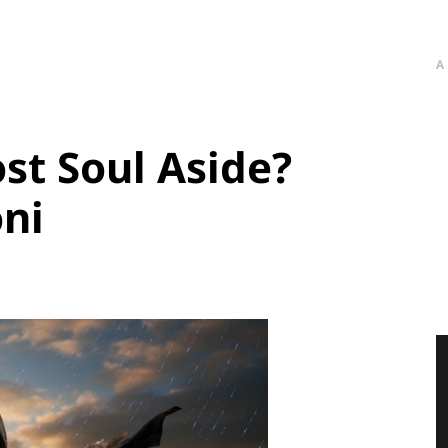
A
st Soul Aside?
oni