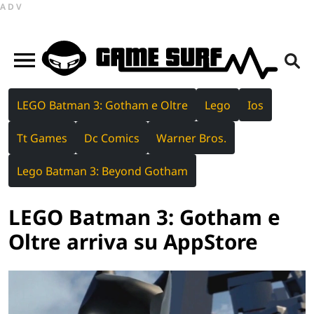
ADV
LEGO Batman 3: Gotham e Oltre
Lego
Ios
Tt Games
Dc Comics
Warner Bros.
Lego Batman 3: Beyond Gotham
LEGO Batman 3: Gotham e
Oltre arriva su AppStore