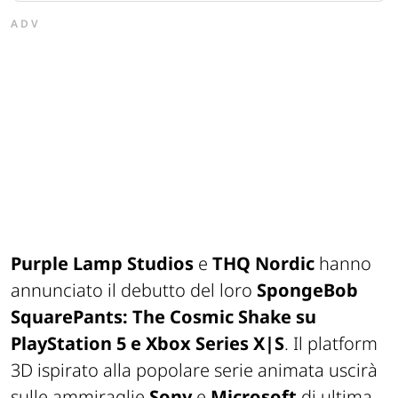
ADV
Purple Lamp Studios
e
THQ
Nordic
hanno
annunciato il debutto del loro
SpongeBob
SquarePants
: The
Cosmic
Shake su
PlayStation 5 e Xbox Series X|S
. Il
platform
3D ispirato alla popolare serie animata uscirà
sulle ammiraglie
Sony
e
Microsoft
di ultima