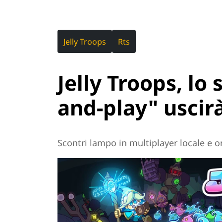
Jelly Troops
Rts
Jelly Troops, lo 
and-play" uscir
Scontri lampo in multiplayer locale e o