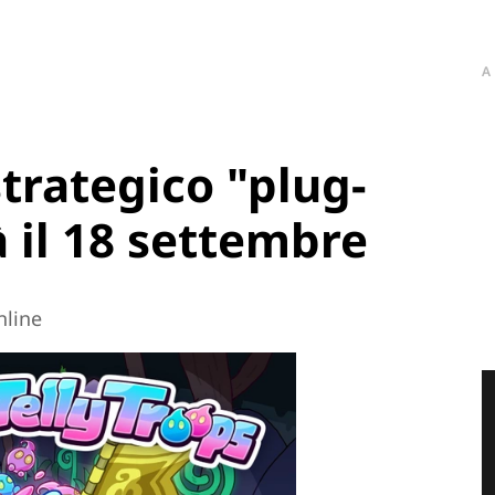
A
strategico "plug-
à il 18 settembre
nline