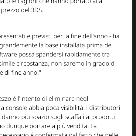
ato le ragioni che hanno portato alla
 prezzo del 3DS.
presentati e previsti per la fine dell'anno -
ha
grandemente la base installata prima del
oftware possa spandersi rapidamente tra i
imile circostanza, non saremo in grado di
e di fine anno."
ezzo é l'intento di eliminare negli
la console abbia poca visibilità: i distributori
, danno più spazio sugli scaffali ai prodotti
o dunque portare a più vendita. La
 necessario é confermata dal fatto che nelle