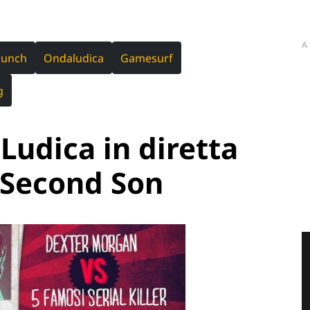
A
Punch
Ondaludica
Gamesurf
g
Ludica in diretta
Second Son