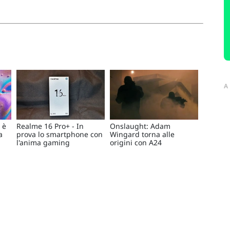
A
 è
Realme 16 Pro+ - In
Onslaught: Adam
a
prova lo smartphone con
Wingard torna alle
l'anima gaming
origini con A24