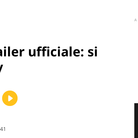
A
iler ufficiale: si
y
:41