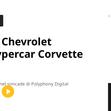
A
e
 Chevrolet
ypercar Corvette
 nel simcade di Polyphony Digital