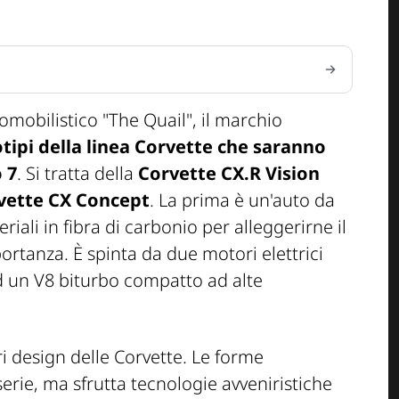
mobilistico "The Quail", il marchio
tipi della linea Corvette che saranno
 7
. Si tratta della
Corvette CX.R Vision
vette CX Concept
. La prima è un'auto da
iali in fibra di carbonio per alleggerirne il
rtanza. È spinta da due motori elettrici
ad un V8 biturbo compatto ad alte
ri design delle Corvette. Le forme
serie, ma sfrutta tecnologie avveniristiche