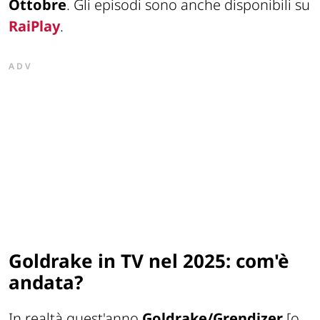
Ottobre
. Gli episodi sono anche disponibili su
RaiPlay
.
ADV
Goldrake in TV nel 2025: com'è
andata?
In realtà quest'anno
Goldrake/Grendizer
[o