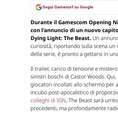
Segui Gamesurf su Google
Durante il
Gamescom Opening Ni
con l'annuncio di un nuovo capito
Dying Light: The Beast
.
Un annuncio
curiosità, riportando sulla scena un 
della serie, è pronto a gettarsi in u
Il trailer, carico di tensione e mister
sinistri boschi di
Castor Woods
. Qui,
giocatori incollati allo schermo per
incubo post-apocalittico di proporzi
colleghi di IGN
,
The Beast
sarà un'e
precedenti, ma profondamente radic