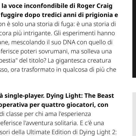
 la voce inconfondibile di
Roger Craig
a fuggire dopo tredici anni di prigionia e
 è solo una storia di fuga: è una storia di
ncora più intrigante. Gli esperimenti hanno
ane
, mescolando il suo DNA con quello di
ferisce poteri sovrumani, ma solleva una
bestia
" del titolo? La gigantesca creatura
so, ora trasformato in qualcosa di più che
à single-player.
Dying Light: The Beast
operativa per quattro giocatori, con
i classe per chi ama l'esperienza
ferisce l'avventura solitaria. E c'è una
ssori della
Ultimate Edition
di
Dying Light 2: