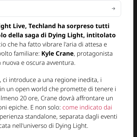
ght Live
, Techland ha sorpreso tutti
lo della saga di
Dying Light
, intitolato
 che ha fatto vibrare l'aria di attesa e
volto familiare:
Kyle Crane
, protagonista
na nuova e oscura avventura.
o, ci introduce a una regione inedita, i
 in un
open world
che promette di tenere i
 almeno 20 ore, Crane dovrà affrontare un
oni epiche. E non solo:
come indicato dai
sperienza
standalone
, separata dagli eventi
ata nell'universo di
Dying Light
.