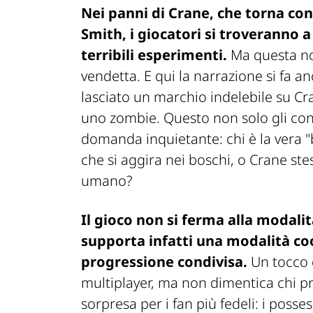
Nei panni di
Crane
, che torna con
Smith
, i giocatori si troveranno 
terribili esperimenti.
Ma questa non
vendetta. E qui la narrazione si fa a
lasciato un marchio indelebile su
Cr
uno zombie. Questo non solo gli con
domanda inquietante: chi è la vera "
che si aggira nei boschi, o
Crane
stes
umano?
Il gioco non si ferma alla modalit
supporta infatti una modalità co
progressione condivisa.
Un tocco d
multiplayer, ma non dimentica chi pre
sorpresa per i fan più fedeli: i posse