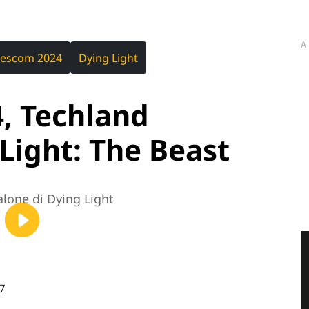
A
escom 2024
Dying Light
, Techland
Light: The Beast
alone di Dying Light
7