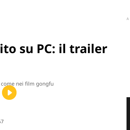
A
to su PC: il trailer
li come nei film gongfu
57