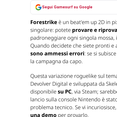
Segui Gamesurf su Google
Forestrike
è un beat'em up 2D in pix
singolare: potete
provare e riprov
padroneggiare ogni singola mossa, in
Quando decidete che siete pronti e af
sono ammessi errori
: se si subis
la campagna da capo.
Questa variazione roguelike sul tem
Devolver Digital e sviluppata da Skel
disponibile
su PC
, via Steam; sarebb
lancio sulla console Nintendo è s
problema tecnico. Se vi incuriosisce,
una demo
per provarlo.