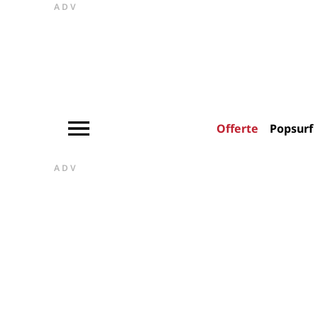
ADV
Offerte
Popsurf
ADV