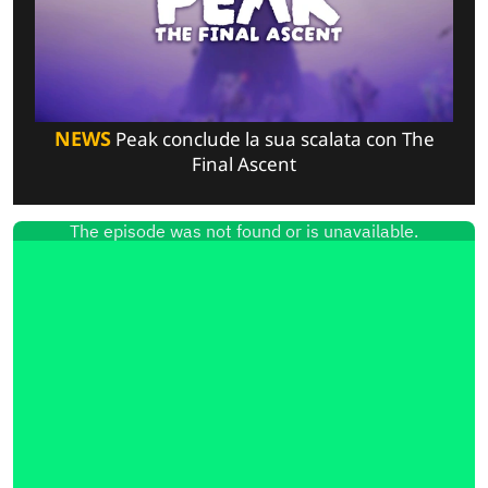
NEWS
Peak conclude la sua scalata con The
Final Ascent