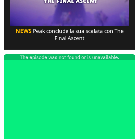
NEWS
Peak conclude la sua scalata con The
Final Ascent