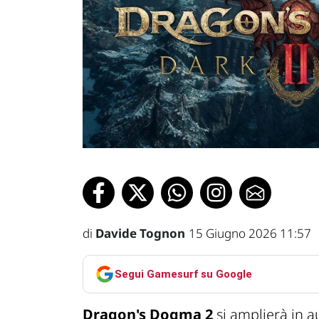
di
Davide Tognon
15 Giugno 2026 11:57
Segui Gamesurf su Google
Dragon's Dogma 2
si amplierà in 