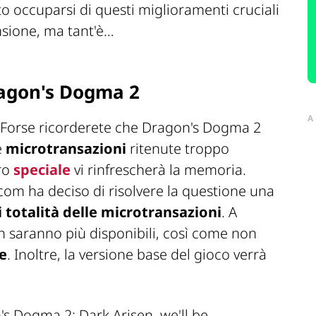
 occuparsi di questi miglioramenti cruciali
nsione, ma tant'è…
ragon's Dogma 2
A
Forse ricorderete che Dragon's Dogma 2
e
microtransazioni
ritenute troppo
tro
speciale
vi rinfrescherà la memoria.
com ha deciso di risolvere la questione una
 totalità delle microtransazioni
. A
n saranno più disponibili, così come non
e
. Inoltre, la versione base del gioco verrà
's Dogma 2: Dark Arisen, we'll be