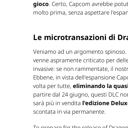
gioco
. Certo, Capcom avrebbe potuto
molto prima, senza aspettare l'espa
Le microtransazioni di D
Veniamo ad un argomento spinoso. 
venne aspramente criticato per dell
invasive: se non rammentate, il nos
Ebbene, in vista dell'espansione Cap
volta per tutte,
eliminando la quasi
partire dal 24 giugno, questi DLC no
sarà più in vendita
l'edizione Delux
scontata in via permanente.
To prepare for the release of Dragon