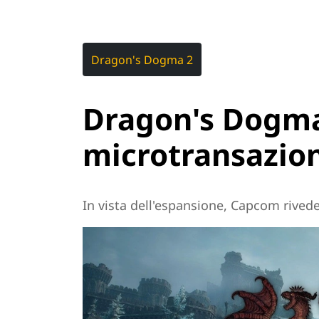
Dragon's Dogma 2
Dragon's Dogma 
microtransazion
In vista dell'espansione, Capcom rivede 