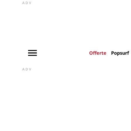
ADV
Offerte
Popsurf
ADV