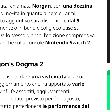
vata, chiamata
Norgan
, con
una dozzina
di novità in quanto a nemici, armi,
uto aggiuntivo sarà disponibile
dal 9
rmente o in bundle col gioco base su
 Dallo stesso giorno, l'edizione comprensiva
 anche sulla console
Nintendo Switch 2
.
gon's Dogma 2
deciso di dare
una sistemata
alla sua
 aggiornamento che ha apportato
varie
 of life assortiti, aggiustamenti
 altro update, previsto per fine agosto,
attutto perfezionerà
le performance del