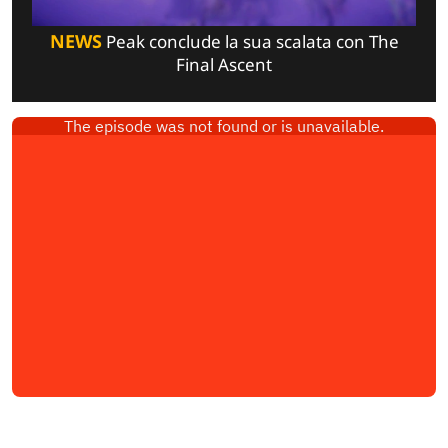
NEWS
Peak conclude la sua scalata con The
Final Ascent