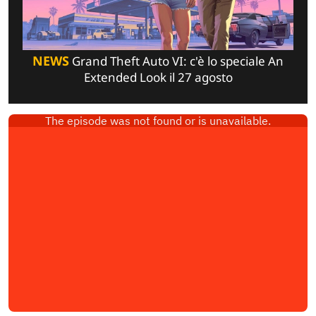
NEWS
Grand Theft Auto VI: c'è lo speciale An
Extended Look il 27 agosto