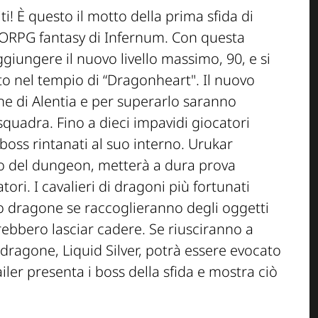
ti! È questo il motto della prima sfida di
MORPG fantasy di Infernum. Con questa
giungere il nuovo livello massimo, 90, e si
lto nel tempio di “Dragonheart". Il nuovo
ne di Alentia e per superarlo saranno
squadra. Fino a dieci impavidi giocatori
boss rintanati al suo interno. Urukar
go del dungeon, metterà a dura prova
tori. I cavalieri di dragoni più fortunati
 dragone se raccoglieranno degli oggetti
rebbero lasciar cadere. Se riusciranno a
ragone, Liquid Silver, potrà essere evocato
ailer presenta i boss della sfida e mostra ciò