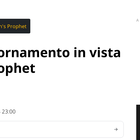
A
's Prophet
ornamento in vista
rophet
 23:00