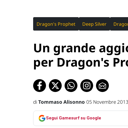
Dragon's Prophet
Deep Silver
Dragon
Un grande aggi
per Dragon's P
di
Tommaso Alisonno
05 Novembre 2013
Segui Gamesurf su Google