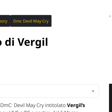
A
eory
Dmc Devil May Cry
 di Vergil
DmC: Devil May Cry intitolato
Vergil’s