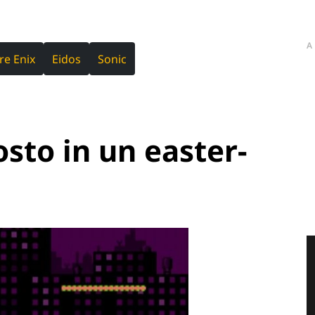
A
re Enix
Eidos
Sonic
osto in un easter-