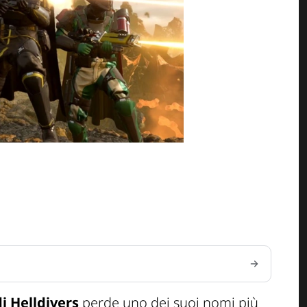
di
Helldivers
perde uno dei suoi nomi più