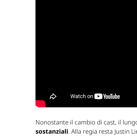
Nonostante il cambio di cast, il lu
sostanziali
. Alla regia resta Justin 