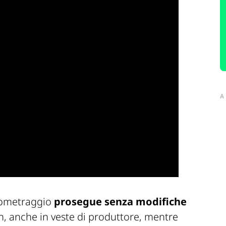
A
ngometraggio
prosegue senza modifiche
Lin, anche in veste di produttore, mentre