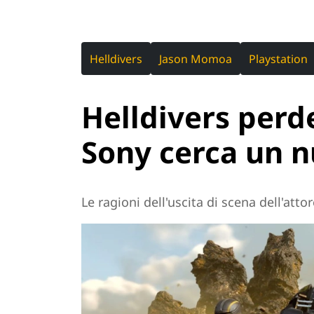
Helldivers
Jason Momoa
Playstation
Helldivers per
Sony cerca un 
Le ragioni dell'uscita di scena dell'at