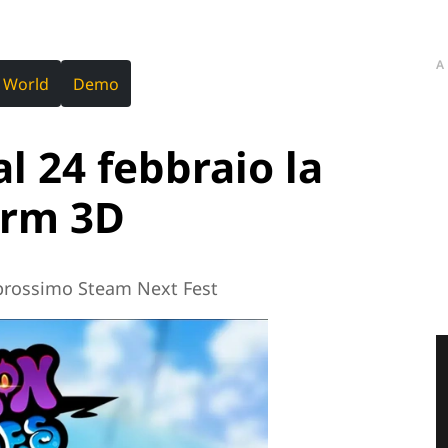
A
 World
Demo
l 24 febbraio la
orm 3D
 prossimo Steam Next Fest