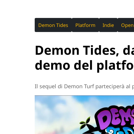
Demon Tides
Platform
Indie
Open
Demon Tides, da
demo del platf
Il sequel di Demon Turf parteciperà al