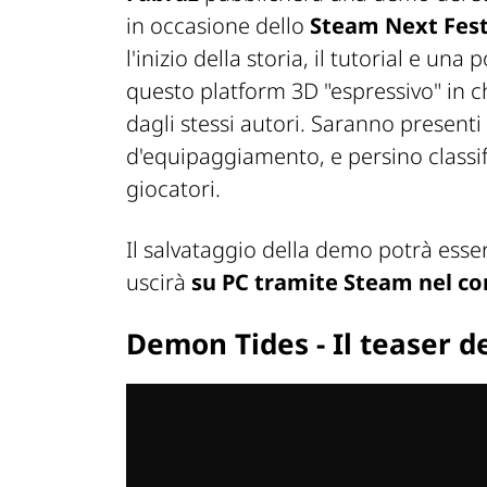
in occasione dello
Steam Next Fes
l'inizio della storia, il tutorial e u
questo platform 3D "espressivo" in c
dagli stessi autori. Saranno presenti sv
d'equipaggiamento, e persino classif
giocatori.
Il salvataggio della demo potrà ess
uscirà
su PC tramite Steam nel co
Demon Tides - Il teaser d