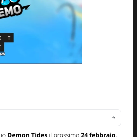
suo
Demon Tides
il prossimo
24 febbraio
,