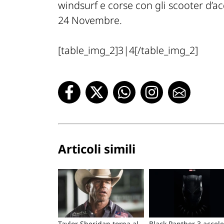
windsurf e corse con gli scooter d’acq
24 Novembre.
[table_img_2]3|4[/table_img_2]
Articoli simili
Taylor Sheridan torna al
Black Panther 3 accele