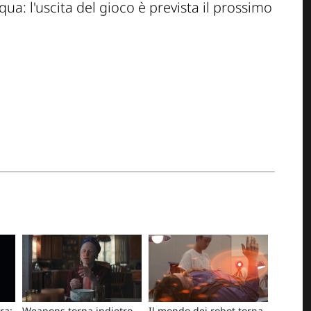
ua: l'uscita del gioco è prevista il prossimo
ra:
Weapons torna indietro –
Il mondo dei robot torna