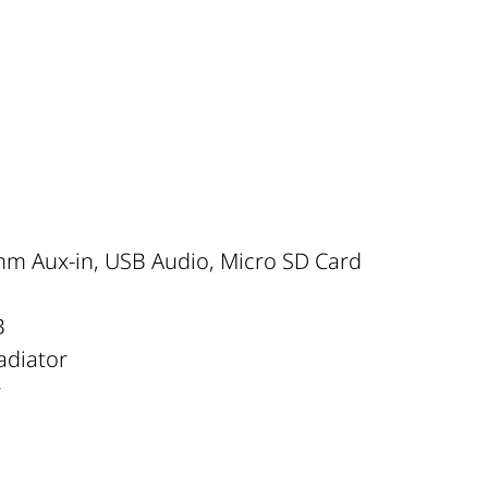
5mm Aux-in, USB Audio, Micro SD Card
B
Radiator
r