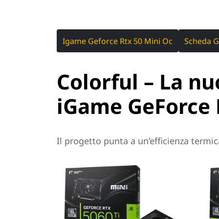
Igame Geforce Rtx 50 Mini Oc
Scheda Gr
Colorful – La n
iGame GeForce 
Il progetto punta a un’efficienza termic