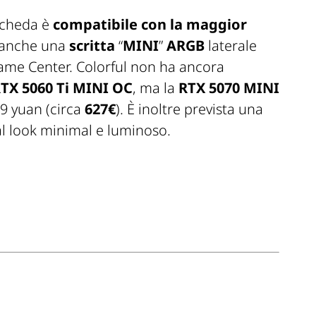
 scheda è
compatibile con la maggior
 anche una
scritta
“
MINI
”
ARGB
laterale
Game Center. Colorful non ha ancora
TX 5060 Ti MINI OC
, ma la
RTX 5070 MINI
99 yuan (circa
627€
). È inoltre prevista una
dal look minimal e luminoso.