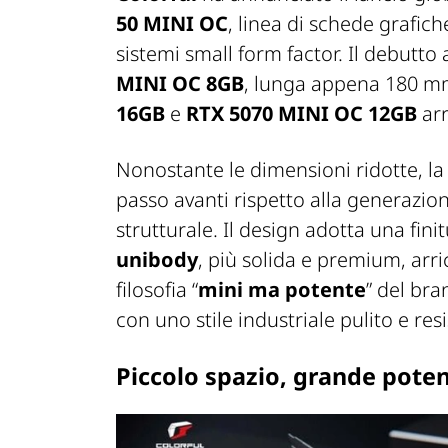
50 MINI OC
, linea di schede grafi
sistemi small form factor. Il debutto
MINI OC 8GB
, lunga appena 180 mm
16GB
e
RTX 5070 MINI OC 12GB
arr
Nonostante le dimensioni ridotte, l
passo avanti rispetto alla generazio
strutturale. Il design adotta una fi
unibody
, più solida e premium, arri
filosofia “
mini ma potente
” del bra
con uno stile industriale pulito e res
Piccolo spazio, grande pote