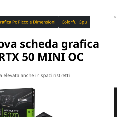
A
afica Pc Piccole Dimensioni
Colorful Gpu
uova scheda grafica
RTX 50 MINI OC
a elevata anche in spazi ristretti