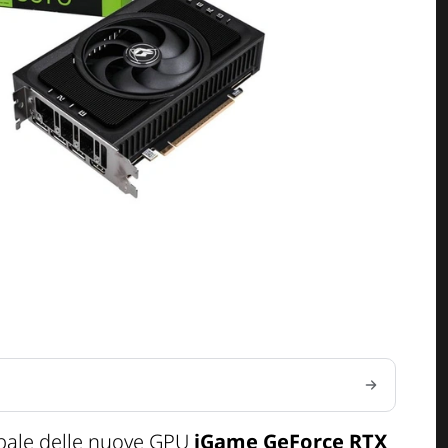
obale delle nuove GPU
iGame GeForce RTX