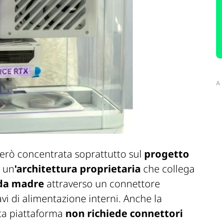
A
 però concentrata soprattutto sul
progetto
a un
'architettura proprietaria
che collega
eda madre
attraverso un connettore
avi di alimentazione interni. Anche la
ta piattaforma
non richiede connettori