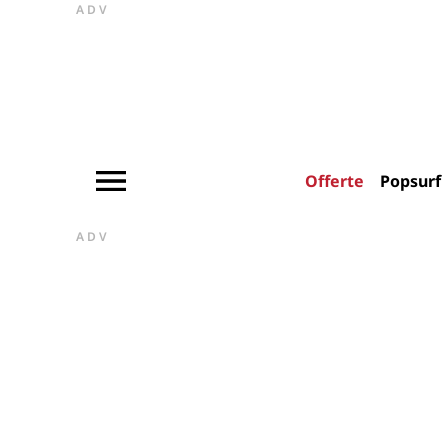
ADV
Offerte
Popsurf
ADV