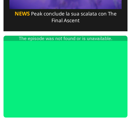
NEWS
Peak conclude la sua scalata con The
Final Ascent