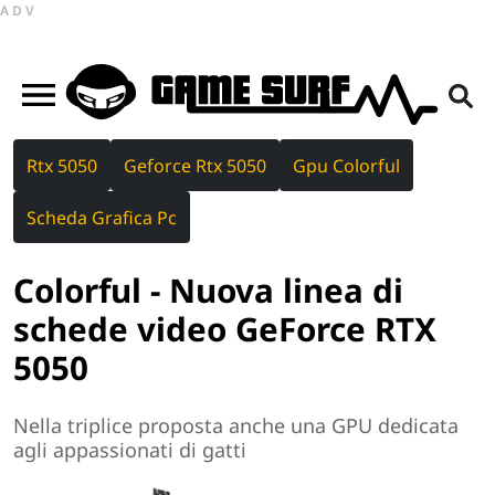
ADV
Rtx 5050
Geforce Rtx 5050
Gpu Colorful
Scheda Grafica Pc
Colorful - Nuova linea di
schede video GeForce RTX
5050
Nella triplice proposta anche una GPU dedicata
agli appassionati di gatti