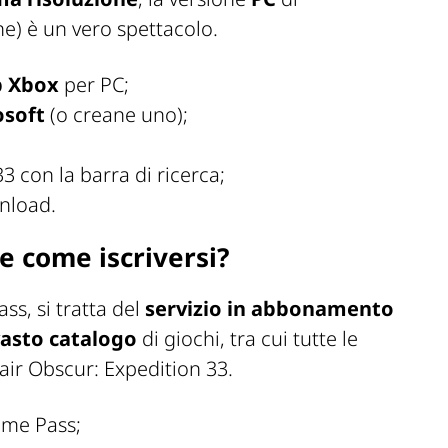
ne) è un vero spettacolo.
p
Xbox
per PC;
osoft
(o creane uno);
3 con la barra di ricerca;
wnload.
e come iscriversi?
s, si tratta del
servizio in abbonamento
asto catalogo
di giochi, tra cui tutte le
air Obscur: Expedition 33.
ame Pass;