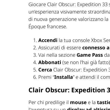
Giocare Clair Obscur: Expedition 33
un’esperienza visivamente straordina
di nuova generazione valorizzano la di
Époque francese.
Accendi
la tua console Xbox Ser
Assicurati di essere
connesso a
Vai nella sezione
Game Pass
dal
Abbonati
(se non l’hai già fatto)
Cerca
Clair Obscur: Expedition 3
Premi “
Installa
” e attendi il c
Clair Obscur: Expedition
Per chi predilige il
mouse
e la
tasti
l’avventura su un
display ad altiss