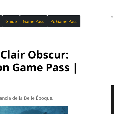
A
Guide
Game Pass
Pc Game Pass
Clair Obscur:
on Game Pass |
ancia della Belle Époque.