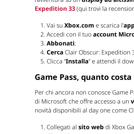
Expedition 33
(qui trovi la recensio
Vai su
Xbox.com
e scarica l’
ap
Accedi con il tuo
account Micr
Abbonati
;
Cerca
Clair Obscur: Expedition 3
Clicca “
Installa
” e attendi il do
Game Pass, quanto costa 
Per chi ancora non conosce Game Pas
di Microsoft che offre accesso a un
v
novità disponibili al day one come Cl
Collegati al
sito web
di Xbox G