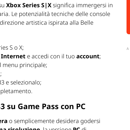
 su
Xbox Series S|X
significa immergersi in
ria. Le potenzialità tecniche delle console
rezione artistica ispirata alla Belle
ies S o X;
A
 Internet
e accedi con il tuo
account
;
 menu principale;
;
3 e selezionalo;
ompletamento.
 33 su Game Pass con PC
era
o semplicemente desidera godersi
ima risoluzione
, la versione
PC
di