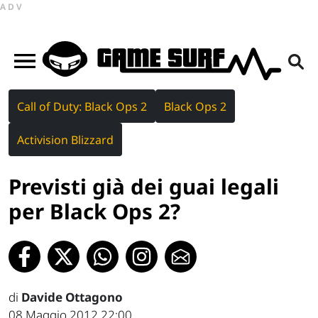
ADV
Call of Duty: Black Ops 2
Black Ops 2
Activision Blizzard
Previsti già dei guai legali
per Black Ops 2?
di
Davide Ottagono
08 Maggio 2012 22:00