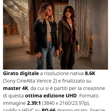
Girato digitale
a risoluzione nativa
8.6K
(Sony CineAlta Venice 2) e finalizzato su
master 4K
, da cui si è partiti per la creazione
di questa
ottima edizione UHD
. Formato
immagine
2.39:1
(3840 x 2160/23.97p),
codifica HEVC su
BD-66
doppio strato. Specie