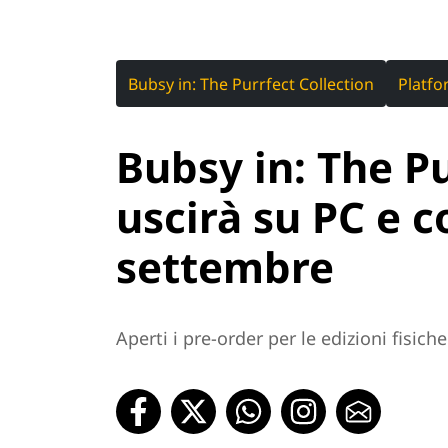
Bubsy in: The Purrfect Collection
Platf
Bubsy in: The Pu
uscirà su PC e c
settembre
Aperti i pre-order per le edizioni fisiche