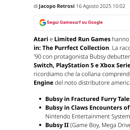
di
Jacopo Retrosi
16 Agosto 2025 10:02
Segui Gamesurf su Google
Atari
e
Limited Run Games
hanno a
in: The Purrfect Collection
. La rac
'90 con protagonista Bubsy debutte
Switch, PlayStation 5 e Xbox Seri
ricordiamo che la collana comprende
Engine
del noto distributore ameri
Bubsy in Fractured Furry Tale
Bubsy in Claws Encounters of
Nintendo Entertainment System
Bubsy II
(Game Boy, Mega Driv