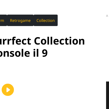
A
orm
Retrogame
Collection
rrfect Collection
onsole il 9