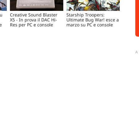
su
Creative Sound Blaster
Starship Troopers:
X5 - In prova il DAC Hi-
Ultimate Bug War! esce a
e
Res per PC e console
marzo su PC e console
A