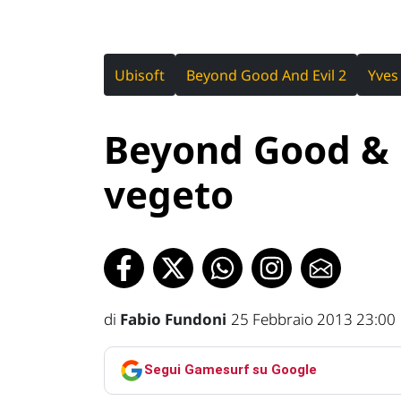
Ubisoft
Beyond Good And Evil 2
Yves
Beyond Good & E
vegeto
di
Fabio Fundoni
25 Febbraio 2013 23:00
Segui Gamesurf su Google