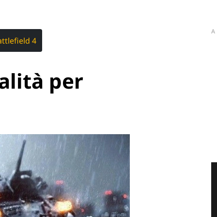
A
ttlefield 4
lità per