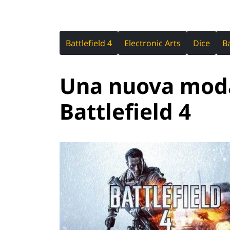
Battlefield 4
Electronic Arts
Dice
Ba
Una nuova moda
Battlefield 4