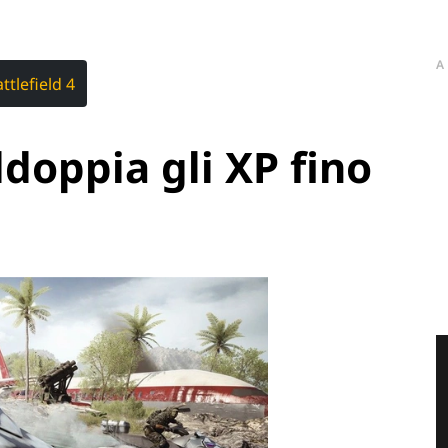
A
ttlefield 4
ddoppia gli XP fino