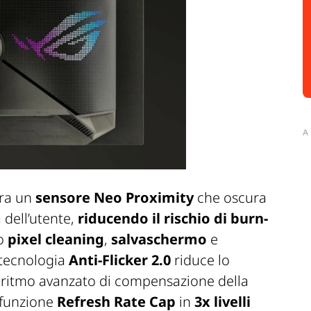
A
ra un
sensore Neo Proximity
che oscura
 dell’utente,
riducendo il rischio di burn-
o
pixel cleaning
,
salvaschermo
e
 tecnologia
Anti-Flicker 2.0
riduce lo
lgoritmo avanzato di compensazione della
 funzione
Refresh Rate Cap
in
3x livelli