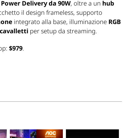
e
Power Delivery da 90W
, oltre a un
hub
cchetto il design frameless, supporto
hone
integrato alla base, illuminazione
RGB
cavalletti
per setup da streaming.
top:
$979
.