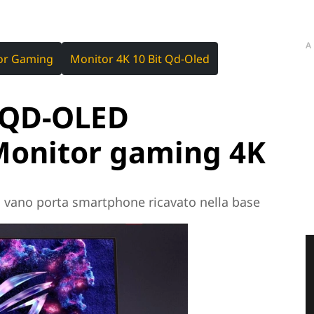
A
or Gaming
Monitor 4K 10 Bit Qd-Oled
 QD-OLED
onitor gaming 4K
n vano porta smartphone ricavato nella base