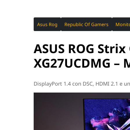
Asus Rog
Republic Of Gamers
Monit
ASUS ROG Strix
XG27UCDMG – M
DisplayPort 1.4 con DSC, HDMI 2.1 e u