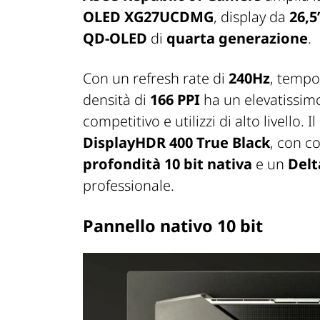
OLED XG27UCDMG
, display da
26,5
QD-OLED
di
quarta generazione
.
Con un refresh rate di
240Hz
, tempo 
densità di
166 PPI
ha un elevatissimo
competitivo e utilizzi di alto livello. 
DisplayHDR 400 True Black
, con c
profondità 10 bit nativa
e un
Delt
professionale.
Pannello nativo 10 bit