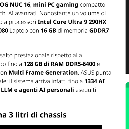
OG NUC 16
,
mini PC gaming
compatto
ichi AI avanzati. Nonostante un volume di
ino a processori
Intel Core Ultra 9 290HX
080
Laptop con
16 GB
di memoria
GDDR7
alto prestazionale rispetto alla
do fino a
128 GB di RAM DDR5-6400
e
con
Multi Frame Generation
. ASUS punta
e: il sistema arriva infatti fino a
1334 AI
 LLM e agenti AI personali
eseguiti
 3 litri di chassis