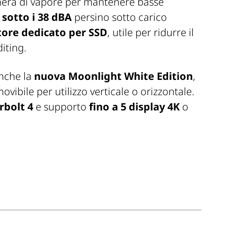
amera di vapore per mantenere basse
sotto i 38 dBA
persino sotto carico
tore dedicato per SSD
, utile per ridurre il
iting.
nche la
nuova Moonlight White Edition
,
vibile per utilizzo verticale o orizzontale.
bolt 4
e supporto
fino a 5 display 4K
o