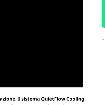
A
pazione
. Il
sistema QuietFlow Cooling