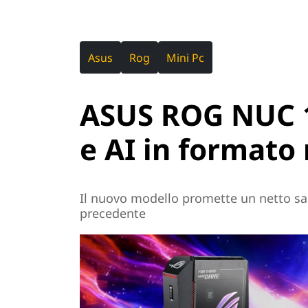
Asus
Rog
Mini Pc
ASUS ROG NUC 1
e AI in formato
Il nuovo modello promette un netto sal
precedente