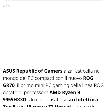
ADV
ASUS Republic of Gamers
alza l’asticella nel
mondo dei PC compatti con il nuovo
ROG
GR70
, il primo mini PC gaming della linea ROG
dotato di processore
AMD Ryzen 9
9955HX3D
. Un chip basato su
architettura
Zen 5
con
16 core e 32 thread
, capace di