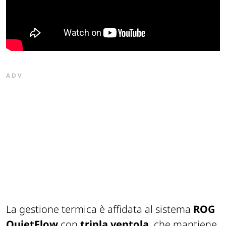
ADV
La gestione termica è affidata al sistema
ROG
QuietFlow
con
tripla ventola
, che mantiene