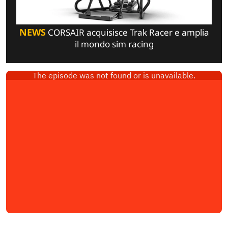
NEWS
CORSAIR acquisisce Trak Racer e amplia
il mondo sim racing