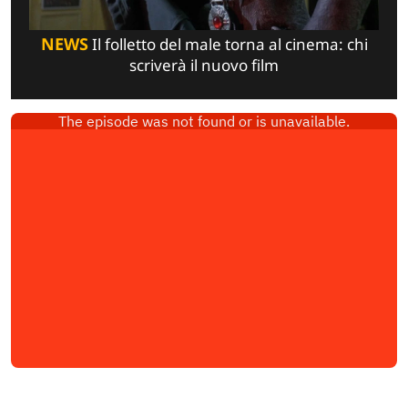
NEWS
Il folletto del male torna al cinema: chi
scriverà il nuovo film