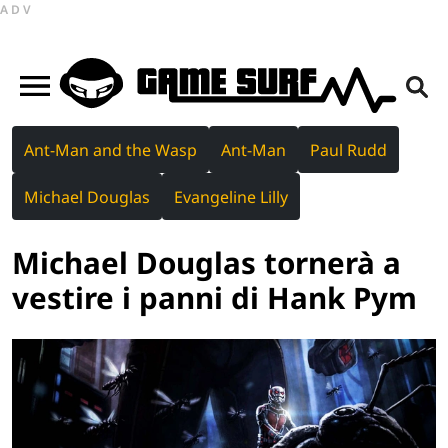
ADV
Ant-Man and the Wasp
Ant-Man
Paul Rudd
Michael Douglas
Evangeline Lilly
Michael Douglas tornerà a
vestire i panni di Hank Pym