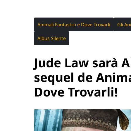
Animali Fantastici e Dove Trovarli
Gli An
Albus Silente
Jude Law sarà A
sequel de Anima
Dove Trovarli!