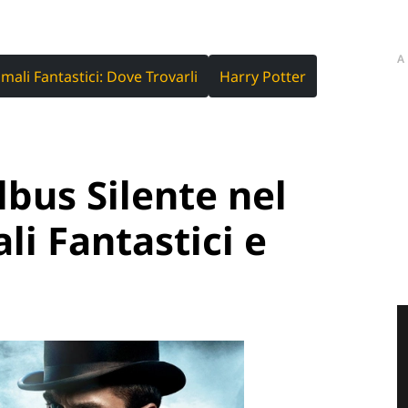
A
imali Fantastici: Dove Trovarli
Harry Potter
lbus Silente nel
li Fantastici e