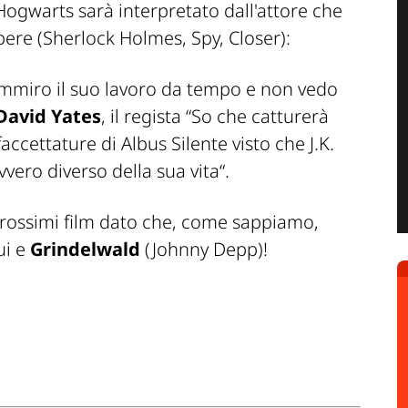
ogwarts sarà interpretato dall'attore che
ere (
Sherlock Holmes, Spy, Closer
):
mmiro il suo lavoro da tempo e non vedo
David Yates
, il regista “
So che catturerà
accettature di Albus Silente visto che J.K.
ero diverso della sua vita
“.
prossimi film dato che, come sappiamo,
ui e
Grindelwald
(Johnny Depp)!