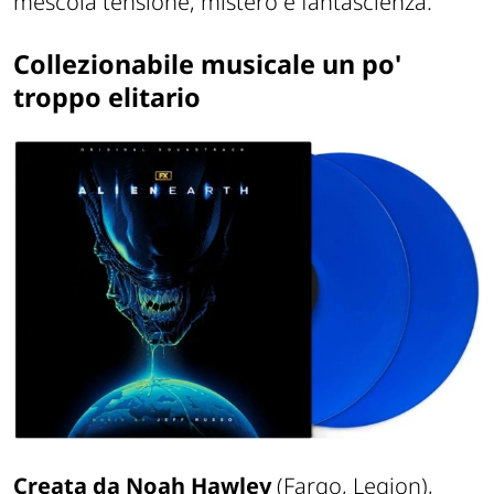
mescola tensione, mistero e fantascienza.
Collezionabile musicale un po'
troppo elitario
Creata da Noah Hawley
(
Fargo
,
Legion
),