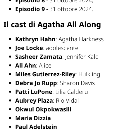
Episodio 8
- 31 ottobre 2024;
Episodio 9
- 31 ottobre 2024.
Il cast di Agatha All Along
Kathryn Hahn
: Agatha Harkness
Joe Locke
: adolescente
Sasheer Zamata
: Jennifer Kale
Ali Ahn
: Alice
Miles Gutierrez-Riley
: Hulkling
Debra Jo Rupp
: Sharon Davis
Patti LuPone
: Lilia Calderu
Aubrey Plaza
: Rio Vidal
Okwui Okpokwasili
Maria Dizzia
Paul Adelstein