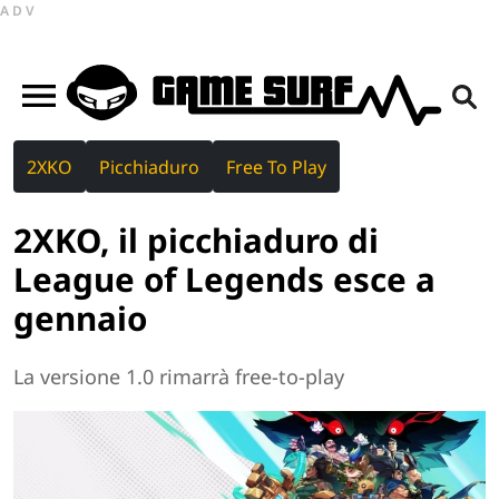
ADV
2XKO
Picchiaduro
Free To Play
2XKO, il picchiaduro di
League of Legends esce a
gennaio
La versione 1.0 rimarrà free-to-play