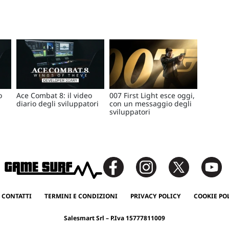
o
Ace Combat 8: il video
007 First Light esce oggi,
diario degli sviluppatori
con un messaggio degli
sviluppatori
 CONTATTI
TERMINI E CONDIZIONI
PRIVACY POLICY
COOKIE PO
Salesmart Srl – P.Iva 15777811009