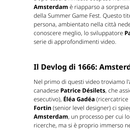
Amsterdam
è riapparso a sorpres
della Summer Game Fest. Questo tito
persona, ambientato nella città nede
conoscere meglio, lo sviluppatore
P
serie di approfondimenti video.
Il Devlog di 1666: Amste
Nel primo di questi video troviamo l
canadese
Patrice Désilets
, che as
esecutivo),
Éléa Gadéa
(ricercatrice
Fortin
(senior level designer) ci spi
Amsterdam
, un processo per cui lo
ricerche, ma si è proprio immerso n