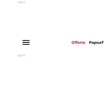
ADV
Offerte
Popsurf
ADV