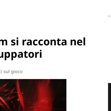
A
 si racconta nel
luppatori
i sul gioco