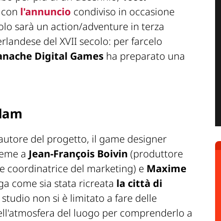
a con
l'annuncio
condiviso in occasione
lo sarà un action/adventure in terza
rlandese del XVII secolo: per farcelo
anache
Digital Games
ha preparato una
rdam
'autore del progetto, il game designer
sieme a
Jean-François Boivin
(produttore
 e coordinatrice del marketing) e
Maxime
ega come sia stata ricreata
la città di
 studio non si è limitato a fare delle
ell'atmosfera del luogo per comprenderlo a