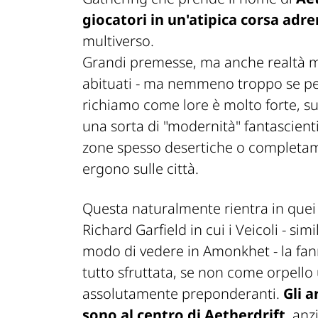
giocatori in un'atipica corsa adr
multiverso.
Grandi premesse, ma anche realtà mo
abituati - ma nemmeno troppo se pe
richiamo come lore è molto forte, su
una sorta di "modernità" fantascienti
zone spesso desertiche o completamen
ergono sulle città.
Questa naturalmente rientra in quei
Richard Garfield in cui i Veicoli - si
modo di vedere in Amonkhet - la fa
tutto sfruttata, se non come orpello
assolutamente preponderanti.
Gli a
sono al centro di Aetherdrift
, anz