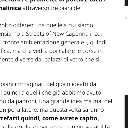
enalinica
attraverso tre piani del
A
lto differenti da quelle a cui siamo
nsiamo a Streets of New Capenna il cui
l fronte ambientazione generale -, quindi
fica, ma che vedrà poi calare le corse in
te diverse dai palazzi di vetro che si
 piani immaginari del gioco ideato da
mili quindi a quelli che già abbiamo avuto
nno da padroni, una grande idea ma mai del
 un po' a latere, ma questa volta saranno
rtefatti quindi, come avrete capito,
i sulla griglia di partenza, con nuove abilità