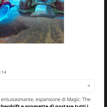
8:14
, entusiasmante, espansione di Magic: The
herdrift e promette di portare tutti i