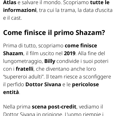
Atlas
e salvare il mondo. Scopriamo
tutte le
informazioni
, tra cui la trama, la data d’uscita
e il cast.
Come finisce il primo Shazam?
Prima di tutto, scopriamo
come finisce
Shazam
, il film uscito nel
2019
. Alla fine del
lungometraggio,
Billy
condivide i suoi poteri
con i
fratelli
, che diventano anche loro
“supereroi adulti”. Il team riesce a sconfiggere
il perfido
Dottor Sivana
e le
pericolose
entità
.
Nella prima
scena post-credit
, vediamo il
Dottor Sivana in prigione. L'uomo riempie i