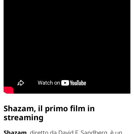
Shazam, il primo film in
streaming
Shazam
, diretto da David F. Sandberg, è un