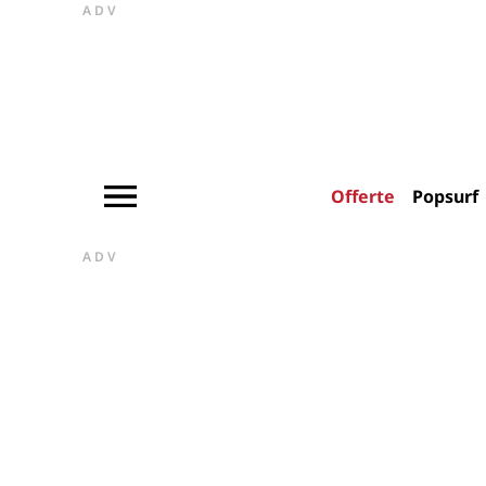
ADV
Offerte
Popsurf
ADV